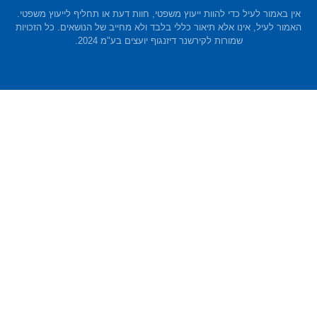
אין באמור לעיל כדי להוות ייעוץ משפטי, חוות דעת או תחליף לייעוץ משפטי.
‬שמורות‭ ‬לקירשנר דיזנגוף‭ ‬יועצים‭ ‬בע"מ 2024.