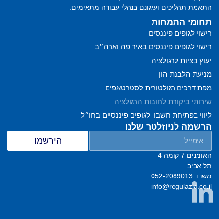
התאמת תהליכים ועיגונם בנהלי עבודה מתאימים.
תחומי התמחות
רישוי לגופים פיננסים
רישוי לגופים פיננסים באירופה וארה״ב
יעוץ בציות לרגולציה
התייעצו עם צוות המומחים שלנו
מניעת הלבנת הון
מפת דרכים רגולטורית לסטרטאפים
שירותי ביקורת לחובות הרגולציה
ליווי בפתיחת חשבון לגופים פיננסיים בחו״ל
הרשמה לניוזלטר שלנו
הירשמו
האומנים 7 קומה ‭4
תל‭ ‬אביב
משרד.052-2089013
info@regulazia.co.il